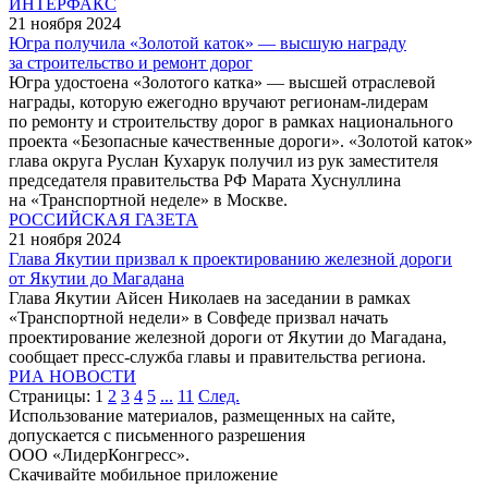
ИНТЕРФАКС
21 ноября 2024
Югра получила «Золотой каток» — высшую награду
за строительство и ремонт дорог
Югра удостоена «Золотого катка» — высшей отраслевой
награды, которую ежегодно вручают регионам-лидерам
по ремонту и строительству дорог в рамках национального
проекта «Безопасные качественные дороги». «Золотой каток»
глава округа Руслан Кухарук получил из рук заместителя
председателя правительства РФ Марата Хуснуллина
на «Транспортной неделе» в Москве.
РОССИЙСКАЯ ГАЗЕТА
21 ноября 2024
Глава Якутии призвал к проектированию железной дороги
от Якутии до Магадана
Глава Якутии Айсен Николаев на заседании в рамках
«Транспортной недели» в Совфеде призвал начать
проектирование железной дороги от Якутии до Магадана,
сообщает пресс-служба главы и правительства региона.
РИА НОВОСТИ
Страницы:
1
2
3
4
5
...
11
След.
Использование материалов, размещенных на сайте,
допускается с письменного разрешения
ООО «ЛидерКонгресс».
Скачивайте мобильное приложение