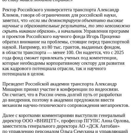
Ректор Российского университета транспорта Александр
Климов, говоря об ограничениях для российской науки,
заметил, что
«если мы демонстрируем объективно высокие
научные и образовательные результаты, то это невозможно
скрыть никаким образом»
, а начальник Управления программ
и проектов Российского научного фонда Игорь Проценко
обратил внимание на проблемы, стоящие перед транспортной
наукой. Например, из 80 тыс. грантов, выданных фондом,
в области транспорта — менее 100. Он надеется, что с 2025
года фонд сможет привлекать ученых под компетенции,
которые необходимы корпоративному сектору для развития
как кадрового потенциала отрасли, так и научного
потенциала в целом.
Президент Российской академии транспорта Александр
Мишарин принял участие в конференции по видеосвязи.
Он считает, что в России очень долгий путь от разработки
до внедрения, поэтому в академии предложили ввести
механизм научно-технического сопровождения мегапроектов.
Далее с короткими комментариями выступили генеральный
директор ООО «ВНИЦТТ», профессор ПГУПС Анна Орлова,
заместитель генерального директора АО «ДСК Автобан»
по управлению персоналом Ольга Семухина и управляющий