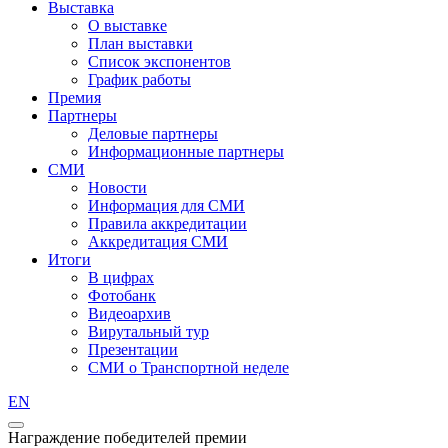
Выставка
О выставке
План выставки
Список экспонентов
График работы
Премия
Партнеры
Деловые партнеры
Информационные партнеры
СМИ
Новости
Информация для СМИ
Правила аккредитации
Аккредитация СМИ
Итоги
В цифрах
Фотобанк
Видеоархив
Вирутальный тур
Презентации
СМИ о Транспортной неделе
EN
Награждение победителей премии