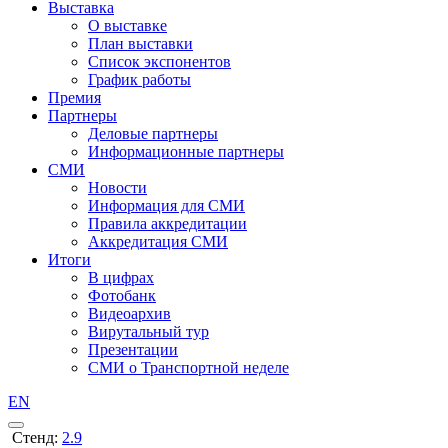
Выставка
О выставке
План выставки
Список экспонентов
График работы
Премия
Партнеры
Деловые партнеры
Информационные партнеры
СМИ
Новости
Информация для СМИ
Правила аккредитации
Аккредитация СМИ
Итоги
В цифрах
Фотобанк
Видеоархив
Вирутальный тур
Презентации
СМИ о Транспортной неделе
EN
Стенд:
2.9