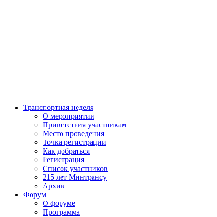
Транспортная неделя
О мероприятии
Приветствия участникам
Место проведения
Точка регистрации
Как добраться
Регистрация
Список участников
215 лет Минтрансу
Архив
Форум
О форуме
Программа