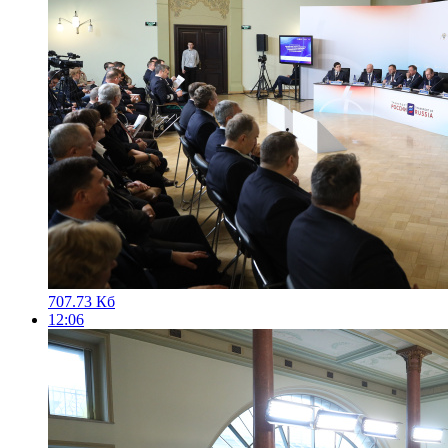
707.73 Кб
12:06